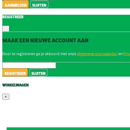
AANMELDEN
SLUITEN
REGISTREER
×
MAAK EEN NIEUWE ACCOUNT AAN
Door te registreren ga je akkoord met onze
Algemene voorwaarden
en
Pri
REGISTREER
SLUITEN
WINKELWAGEN
×