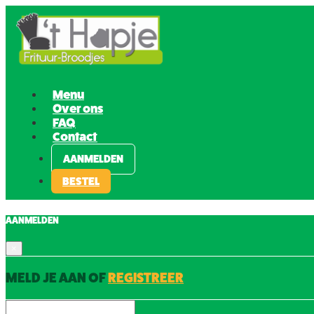
Menu
Over ons
FAQ
Contact
AANMELDEN
BESTEL
AANMELDEN
×
MELD JE AAN OF
REGISTREER